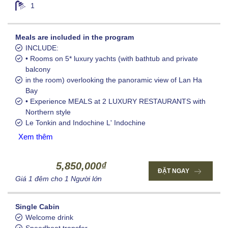
1
Meals are included in the program
INCLUDE:
• Rooms on 5* luxury yachts (with bathtub and private
balcony
in the room) overlooking the panoramic view of Lan Ha
Bay
• Experience MEALS at 2 LUXURY RESTAURANTS with
Northern style
Le Tonkin and Indochine L' Indochine
Xem thêm
5,850,000₫
ĐẶT NGAY
Giá 1 đêm cho 1 Người lớn
Single Cabin
Welcome drink
Speedboat transfer