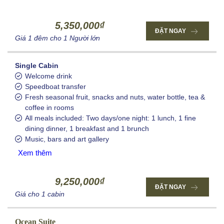
5,350,000₫
ĐẶT NGAY
Giá 1 đêm cho 1 Người lớn
Single Cabin
Welcome drink
Speedboat transfer
Fresh seasonal fruit, snacks and nuts, water bottle, tea &
coffee in rooms
All meals included: Two days/one night: 1 lunch, 1 fine
dining dinner, 1 breakfast and 1 brunch
Music, bars and art gallery
Xem thêm
9,250,000₫
ĐẶT NGAY
Giá cho 1 cabin
Ocean Suite