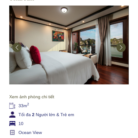
Xem ảnh phòng chi tiết
2
33m
Tối đa
2
Người lớn &
Trẻ em
10
Ocean View