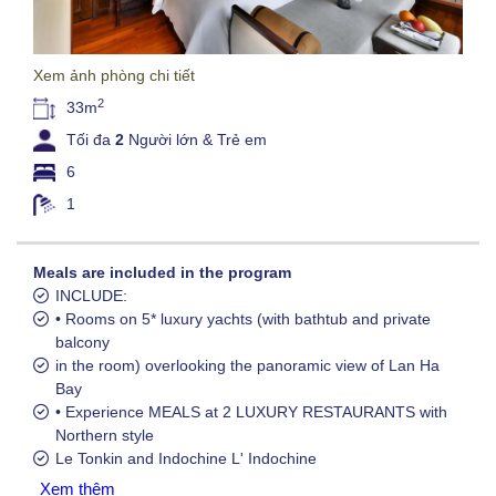
Xem ảnh phòng chi tiết
2
33m
Tối đa
2
Người lớn &
Trẻ em
6
1
Meals are included in the program
INCLUDE:
• Rooms on 5* luxury yachts (with bathtub and private
balcony
in the room) overlooking the panoramic view of Lan Ha
Bay
• Experience MEALS at 2 LUXURY RESTAURANTS with
Northern style
Le Tonkin and Indochine L' Indochine
Xem thêm