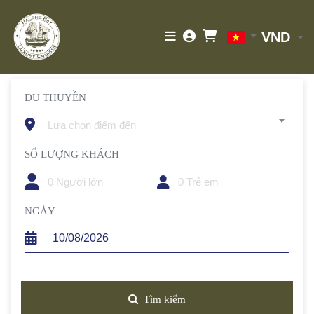
VND
DU THUYỀN
Lựa chọn điểm đến
SỐ LƯỢNG KHÁCH
TRẺ EM
NGÀY
Tìm kiếm